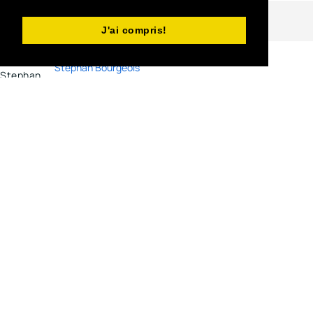
About the Author
J'ai compris!
Stephan Bourgeois
Attachments
Communiqué-legs-d'un-terrain-St-Claude-2020.pdf
2020-
02-11 01:27:57
Related