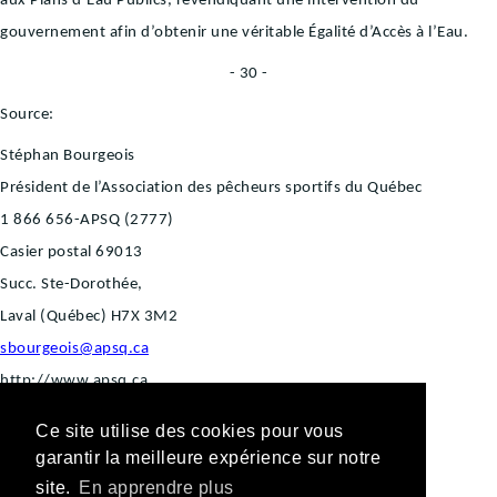
aux Plans d’Eau Publics, revendiquant une intervention du
gouvernement afin d’obtenir une véritable Égalité d’Accès à l’Eau.
- 30 -
Source:
Stéphan Bourgeois
Président de l’Association des pêcheurs sportifs du Québec
1 866 656-APSQ (2777)
Casier postal 69013
Succ. Ste-Dorothée,
Laval (Québec) H7X 3M2
sbourgeois@apsq.ca
http://www.apsq.ca
Ce site utilise des cookies pour vous
garantir la meilleure expérience sur notre
site.
En apprendre plus