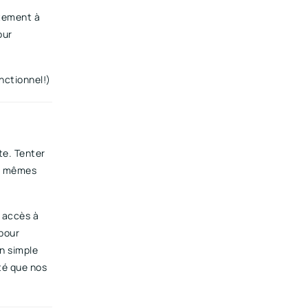
rtement à
our
nctionnel!)
te. Tenter
es mêmes
 accès à
pour
n simple
té que nos