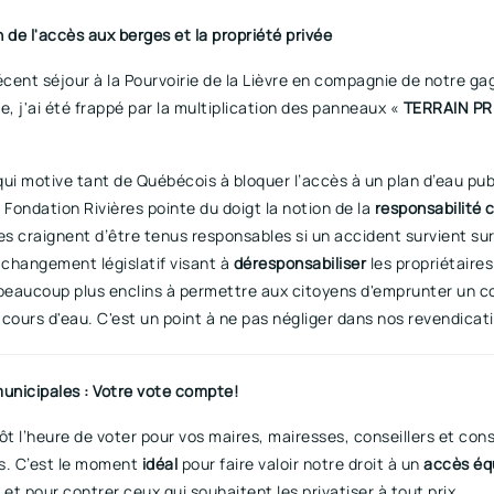
 de l'accès aux berges et la propriété privée
écent séjour à la Pourvoirie de la Lièvre en compagnie de notre ga
e, j'ai été frappé par la multiplication des panneaux «
TERRAIN PR
ui motive tant de Québécois à bloquer l’accès à un plan d’eau pub
 Fondation Rivières pointe du doigt la notion de la
responsabilité c
es craignent d’être tenus responsables si un accident survient sur
 changement législatif visant à
déresponsabiliser
les propriétaires
 beaucoup plus enclins à permettre aux citoyens d'emprunter un co
cours d'eau. C'est un point à ne pas négliger dans nos revendicat
municipales : Votre vote compte!
ôt l’heure de voter pour vos maires, mairesses, conseillers et cons
s. C’est le moment
idéal
pour faire valoir notre droit à un
accès éq
 et pour contrer ceux qui souhaitent les privatiser à tout prix.