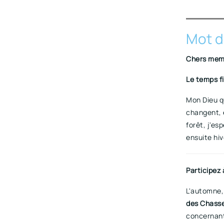
Mot d
Chers memb
Le temps fi
Mon Dieu qu
changent, e
forêt, j'es
ensuite hiv
Participez 
L'automne, 
des Chasse
concernant