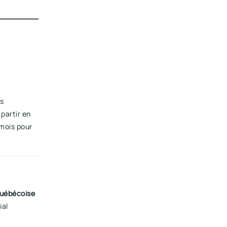
es
partir en
 mois pour
Québécoise
ial