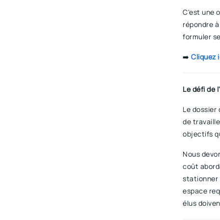
C'est une o
répondre 
formuler s
➡️
Cliquez 
Le défi de 
Le dossier d
de travaill
objectifs q
Nous devo
coût abord
stationner 
espace requ
élus doiven