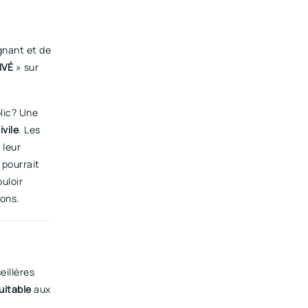
gnant et de
IVÉ
» sur
lic? Une
ivile
. Les
 leur
 pourrait
uloir
ions.
eillères
uitable
aux