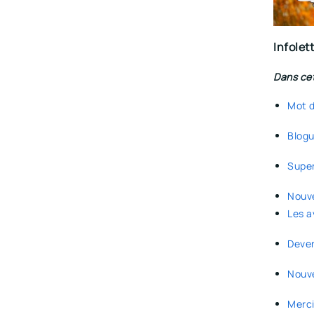
Infolet
Dans cet
Mot d
Blogu
Super
Nouve
Les a
Deven
Nouve
Merci