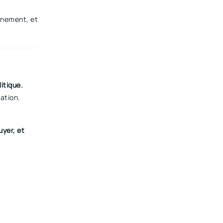
nnement, et
itique.
ation.
uyer, et