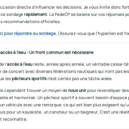
ccasion directe d'influencer les décisions. Je vous invite donc fo
à ce sondage
rapidement
. La FedeCP se basera sur vos réponses p
es recommandations officielles.
ici pour répondre au sondage.
(Assurez-vous que l'hyperlien est fo
l'accès à l'eau : Un front commun est nécessaire
e l’
accès à l’eau
reste, année après année, un véritable casse-tê
er de concert avec diverses fédérations nautiques qui n'ont pas l
ue les
pêcheurs sportifs
n’est certes pas une tâche aisée.
ns cependant trouver un moyen de
nous unir
pour revendiquer des
able et harmonisé. Un pêcheur sportif a souvent besoin d'espace 
un véhicule avec une remorque, ce qui est bien plus exigeant qu'u
is pour un kayakiste, un canoteur ou un baigneur. C'est une réali
t reconnaître.