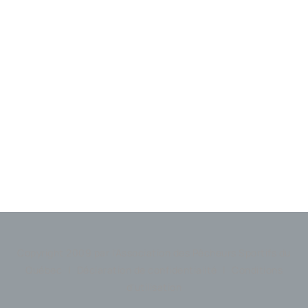
Copyright 2009 par l'Association des Pêcheurs Sportifs du
Québec
|
Déclaration de confidentialité
|
Conditions
d'utilisation