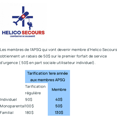
Les membres de l'APSQ qui vont devenir membre d’Helico Secours
obtiennent un rabais de 50$ sur le premier forfait de service
d’urgence ( 50$ en part sociale utilisateur individuel).
Tarification 1ere année
aux membres APSQ
Tarification
Membre
régulière
Individuel
90$
40$
Monoparental
100$
50$
Familial
180$
130$